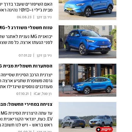
האם השיפורים שעבר בדרך יסי
מבית ג'ילי ו-BYD? נהיגה ראשונה
 ניר בן זקן 
|
06.08.23
טווח חשמלי משודרג ל-MG, אבל תגיע רק בעוד חודשיים
לפני הגעתו ארצה. כל מה שצר
 ניר בן זקן 
|
07.01.22
הסתערות חשמלית מבית MG: שלושה דגמים עם עניין מקומי
גרסה משופרת שתגיע ארצה רק 
מעודכנים נוספים שיגדילו את
 רן סגל, iCar 
|
07.10.21
צניחה במחירי החשמל: מבח
ראש בראש - ויש לנו תשובה ב