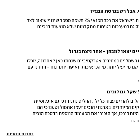
יצרנית הרכב הסינית שמשווקת בישראל את רכב הפנאי ZS חשפה מספר שינויי עיצוב לצד
כה גם במערכות בטיחות מתקדמות שלא מוצעות בו כיום
ים יצאו למבחן - אחד ניצח בגדול
 ו-GAC GE3, דגמים חשמליים במחירים אטרקטיביים שנחתו כאן לאחרונה, יוכלו
ו מי יעיל יותר, מי הכי איכותי ואיפה יותר נוח - וחזרנו עם
 שהנחה להעניק 500 שקלים להורים עבור כל ילד, החליט נתניהו כי גם אוכלוסיית
ים המיוחדים. בארגוני הנכים זעמו אתמול וטענו כי הם
יום בירכו, אך הזכירו את הפעימה הנוספת בהסכם הנכים
02.0
כתבות נוספות