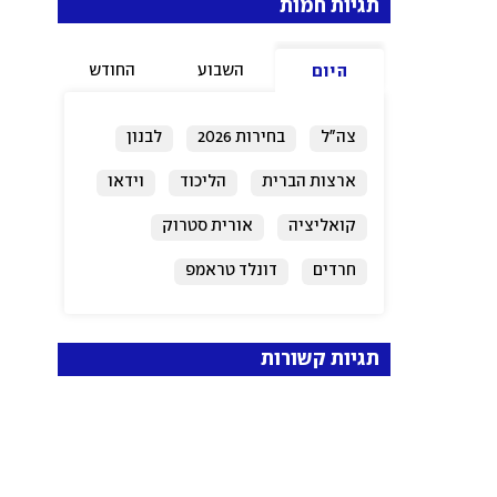
תגיות חמות
השבוע
החודש
היום
צה"ל
בחירות 2026
לבנון
ארצות הברית
הליכוד
וידאו
קואליציה
אורית סטרוק
חרדים
דונלד טראמפ
תגיות קשורות