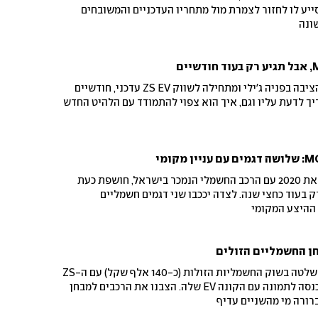
יע לו לחזור לצמרת מול מתחריו העדכניים והמשובחים
יבואנית MG נענית לאתגר שהציבה בפניה ג'ילי ומתחילה לשווק ZS EV עדכני, חודשיים
יך לדעת עליו וגם, איך הוא צפוי להתמודד עם הלהיט החדש
יצרנית הרכב הסינית שסיימה את 2020 עם הרכב החשמלי הנמכר בישראל, חושפת כעת
בעוד כחצי שנה. לצדה יככבו שני דגמים חשמליים
 ההיצע המקומי
ן החשמליים הזולים
עד עתה היצרנית הסינית MG שלטה בשוק החשמליות הזולות (כ-140 אלף שקל) עם ה-ZS
EV. כעת, יונדאי הקוריאנית נכנסה לתמונה עם הקונה EV שלה. הצבנו את הרכבים למבחן
רורה מי מהשניים עדיף