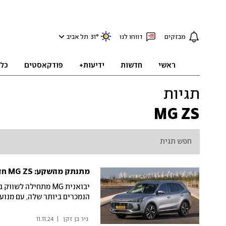
מבזקים
דווחו לנו
°
31
תל אביב
ראשי
חדשות
ידיעות+
פודקאסטים
כל
תגיות
MG ZS
מתנתק מהשקע: MG ZS חדש נוחת בישראל
הנמכרים ביותר שלה, עם מנוע
 ניר בן זקן 
|
11.11.24