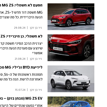
הפעם לא חשמלי: MG ZS החדש נחשף
MG חש
הנעה היברידית. כל מה שצריך 
 ניר בן זקן 
|
29.08.24
לא חשמלי, כן היברידי: MG ZS החדש נחשף
שיוצע עם מערכת הנעה היבריד
אפשרי
 ניר בן זקן 
|
21.08.24
לידיעת BYD וג'ילי: MG מכינה עבורנו רכב פנאי חשמלי חדש
לאחרונה לרשת. הנה כל מה שא
 ניר בן זקן 
|
15.07.24
MG ZS EV (מבחן בזק) – בטעם של פעם