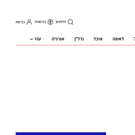
חיפוש
נגישות
כניסה
עוד
לאשה
אוכל
נדל"ן
אנרגיה