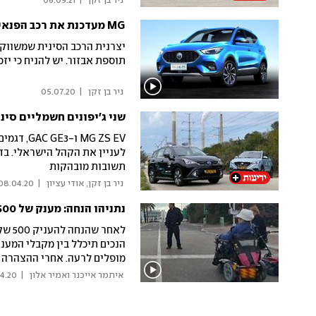
 ניר בן זקן 
|
06.09.21
MG מעדכנת את רכב הפנאי, אבל רק בגרסת הבנזין
תוספת אבזור. יש להניח כי יז
 ניר בן זקן 
|
05.07.20
שני ג'יפונים חשמליים סיני
MG ZS EV
לעניין את הקהל הישראלי. בדקנ
תשובות מובהקות
 ניר בן זקן, אודי עציון 
|
08.04.20
נתניהו הנחה: מענק של 500 שקל גם לנכים
לאחר
הנכים תיכלל בין מקבלי המענק
מופלים לרעה. אחרי ההצהרה ה
שעדיין לא שולמה
 איתמר אייכנר ואמיר אלון 
|
4.20