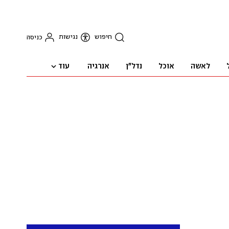
חיפוש
נגישות
כניסה
עוד
לאשה
אוכל
נדל"ן
אנרגיה