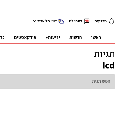
מבזקים
דווחו לנו
°
28
תל אביב
ראשי
חדשות
ידיעות+
פודקאסטים
כל
תגיות
lcd