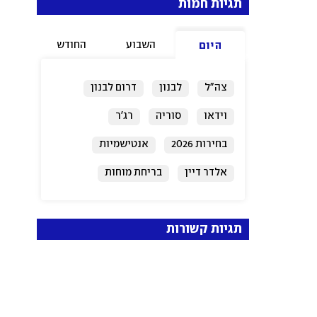
תגיות חמות
השבוע
החודש
היום
צה"ל
לבנון
דרום לבנון
וידאו
סוריה
רג'ר
בחירות 2026
אנטישמיות
אלדר דיין
בריחת מוחות
תגיות קשורות