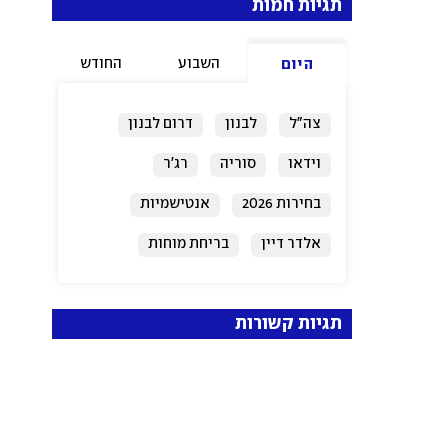
תגיות חמות
השבוע
החודש
היום
צה"ל
לבנון
דרום לבנון
וידאו
סוריה
רג'ר
בחירות 2026
אנטישמיות
אלדר דיין
בריחת מוחות
תגיות קשורות