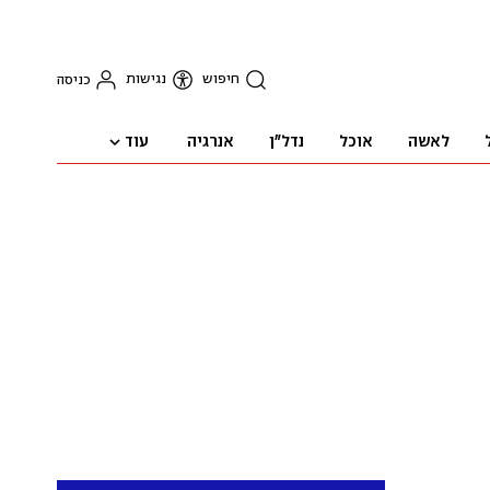
חיפוש
נגישות
כניסה
עוד
לאשה
אוכל
נדל"ן
אנרגיה