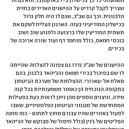
משמעותי כל כך בכישלון ב-7 באוקטובר, הוא גם זה 
שצריך לקבל קרדיט על ההישגים האדירים בחזית 
הלבנונית. וכך גם שב"כ, שגם לו היה חלק גדול 
בכישלון המודיעיני בעזה. הארגון הצליח לשקם את 
תשתית המודיעין שלו ברצועה ולפגוע שוב ושוב 
בנכסי חמאס, כולל מוחמד דף ועוד שורה ארוכה של 
בכירים. 
ההישגים של שב"כ נדדו גם צפונה להצלחה שהייתה 
לו שם בסיכול בכירי חמאס והג'יהאד בלבנון, בהם 
סאלח אל-עארורי. ההצלחות של מערכת הביטחון 
בתקופה הנוכחית הן כאמור משמעותיות בכל קנה 
מידה, וניצנים נוספים מהן ניתן לראות כעת בפעילות 
המתחדשת של מנגנוני הביטחון הפלסטיניים, ששבו 
לפעול באזורים שהיו עבורם מחוץ לתחום - כמו מחנה 
הפליטים של ג'נין (כולל חיסול של מבוקש של הג'יהאד 