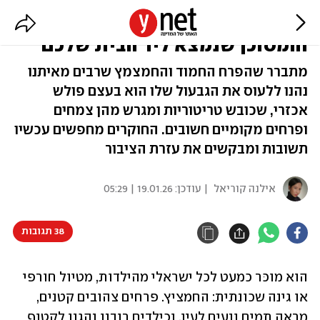
חמציצים, נמאסתם: הצמח הפולש
והמסוכן שנמצא ליד הבית שלכם
מתברר שהפרח החמוד והחמצמץ שרבים מאיתנו
נהנו ללעוס את הגבעול שלו הוא בעצם פולש
אכזרי, שכובש טריטוריות ומגרש מהן צמחים
ופרחים מקומיים חשובים. החוקרים מחפשים עכשיו
תשובות ומבקשים את עזרת הציבור
אילנה קוריאל
| עודכן:
19.01.26 | 05:29
38 תגובות
הוא מוכּר כמעט לכל ישראלי מהילדות, מטיול חורפי 
או גינה שכונתית: החמציץ. פרחים צהובים קטנים, 
מראה תמים ונעים לעין, וכילדים רובנו נהגנו לקטוף 