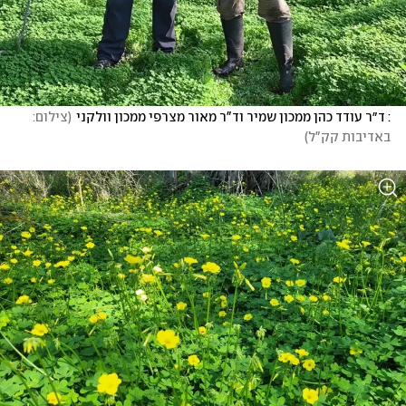
: ד״ר עודד כהן ממכון שמיר וד"ר מאור מצרפי ממכון וולקני
(
צילום: 
באדיבות קק"ל
)