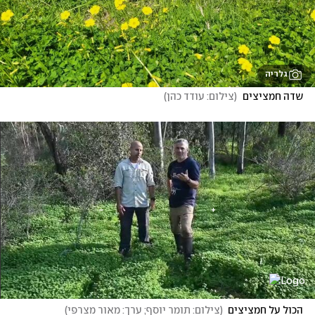
גלריה
שדה חמציצים 
(
צילום: עודד כהן
)
הכול על חמציצים
(
צילום: תומר יוסף; ערך: מאור מצרפי
)