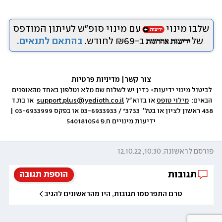
שלבו מינוי
עם מינוי סופ״ש לעיתון המודפס
של
ב-₪69 לחודש.
בהתאם לתנאים.
צור קשר
|
 מדיניות פרטיות
לביטול מינוי ידיעות+ כדין יש לשלוח שם מלא וטלפון באחד מהאופנים 
הבאים:  
מילוי טופס
 או בדוא״ל 
support.plus@yedioth.co.il
  או בת.ד 
438 ראשון לציון או בטל׳  3733* / 03-6933933 או בפקס 03-6933999 | 
ידיעות מינויים ח.פ 540181054
פורסם לראשונה: 10:30, 12.10.22
תגובות
הוספת תגובה
טרם התפרסמו תגובות, היו מהראשונים להגיב