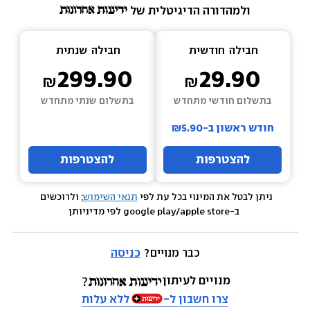
ולמהדורה הדיגיטלית של 
חבילה  
חודשית
חבילה  
שנתית
299.90
29.90
בתשלום חודשי מתחדש
בתשלום שנתי מתחדש
חודש ראשון ב-₪5.90
להצטרפות
להצטרפות
ניתן לבטל את המינוי בכל עת לפי 
תנאי השימוש
; ולרוכשים 
 ב-google play/apple store לפי מדיניותן
כבר מנויים? 
כניסה
מנויים לעיתון
צרו חשבון ל-
ללא עלות