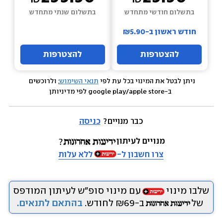
בתשלום חודשי מתחדש
בתשלום שנתי מתחדש
חודש ראשון ב-₪5.90
להצטרפות
להצטרפות
ניתן לבטל את המינוי בכל עת לפי 
תנאי השימוש
; ולרוכשים 
 ב-google play/apple store לפי מדיניותן
כבר מנויים? 
כניסה
מנויים לעיתון
צרו חשבון ל-
ללא עלות
שלבו מינוי
עם מינוי סופ״ש לעיתון המודפס
של
ב-₪69 לחודש.
בהתאם לתנאים.