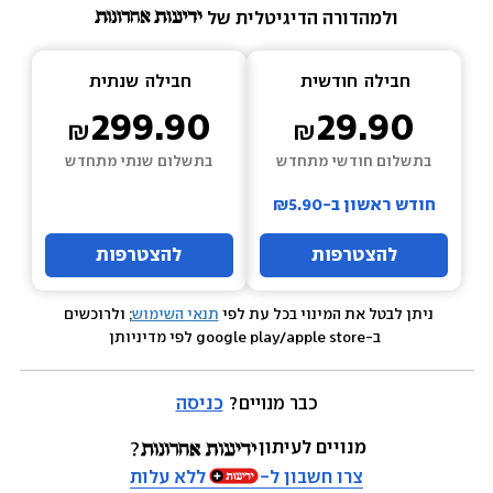
ולמהדורה הדיגיטלית של 
חבילה  
חודשית
חבילה  
שנתית
299.90
29.90
בתשלום חודשי מתחדש
בתשלום שנתי מתחדש
חודש ראשון ב-₪5.90
להצטרפות
להצטרפות
ניתן לבטל את המינוי בכל עת לפי 
תנאי השימוש
; ולרוכשים 
 ב-google play/apple store לפי מדיניותן
כבר מנויים? 
כניסה
מנויים לעיתון
צרו חשבון ל-
ללא עלות