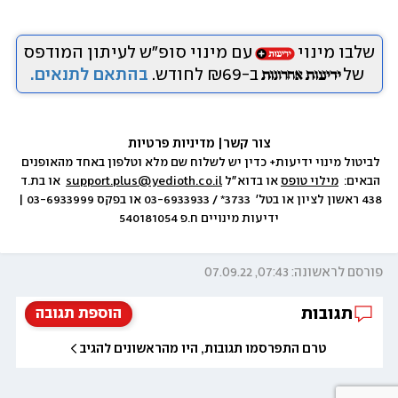
שלבו מינוי
עם מינוי סופ״ש לעיתון המודפס
של
ב-₪69 לחודש.
בהתאם לתנאים.
צור קשר
|
 מדיניות פרטיות
לביטול מינוי ידיעות+ כדין יש לשלוח שם מלא וטלפון באחד מהאופנים 
הבאים:  
מילוי טופס
 או בדוא״ל 
support.plus@yedioth.co.il
  או בת.ד 
438 ראשון לציון או בטל׳  3733* / 03-6933933 או בפקס 03-6933999 | 
ידיעות מינויים ח.פ 540181054
פורסם לראשונה: 07:43, 07.09.22
תגובות
הוספת תגובה
טרם התפרסמו תגובות, היו מהראשונים להגיב