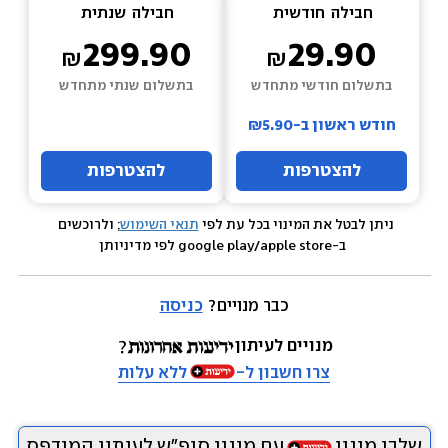
חבילה  
חודשית
חבילה  
שנתית
299.90
29.90
בתשלום חודשי מתחדש
בתשלום שנתי מתחדש
חודש ראשון ב-₪5.90
להצטרפות
להצטרפות
ניתן לבטל את המינוי בכל עת לפי 
תנאי השימוש
; ולרוכשים 
 ב-google play/apple store לפי מדיניותן
כבר מנויים? 
כניסה
מנויים לעיתון
צרו חשבון ל-
ללא עלות
שלבו מינוי
עם מינוי סופ״ש לעיתון המודפס