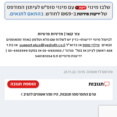
שלבו מינוי
עם מינוי סופ״ש לעיתון המודפס
של
ב-₪69 לחודש.
בהתאם לתנאים.
צור קשר
|
 מדיניות פרטיות
לביטול מינוי ידיעות+ כדין יש לשלוח שם מלא וטלפון באחד מהאופנים 
הבאים:  
מילוי טופס
 או בדוא״ל 
support.plus@yedioth.co.il
  או בת.ד 
438 ראשון לציון או בטל׳  3733* / 03-6933933 או בפקס 03-6933999 | 
ידיעות מינויים ח.פ 540181054
פורסם לראשונה: 13:15, 23.11.22
תגובות
הוספת תגובה
טרם התפרסמו תגובות, היו מהראשונים להגיב