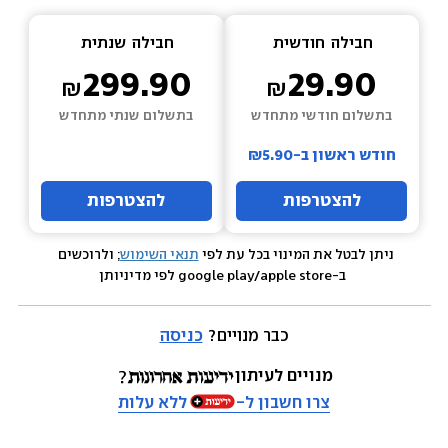
חבילה  
חודשית
חבילה  
שנתית
299.90
29.90
בתשלום חודשי מתחדש
בתשלום שנתי מתחדש
חודש ראשון ב-₪5.90
להצטרפות
להצטרפות
ניתן לבטל את המינוי בכל עת לפי 
תנאי השימוש
; ולרוכשים 
 ב-google play/apple store לפי מדיניותן
כבר מנויים? 
כניסה
מנויים לעיתון
צרו חשבון ל-
ללא עלות