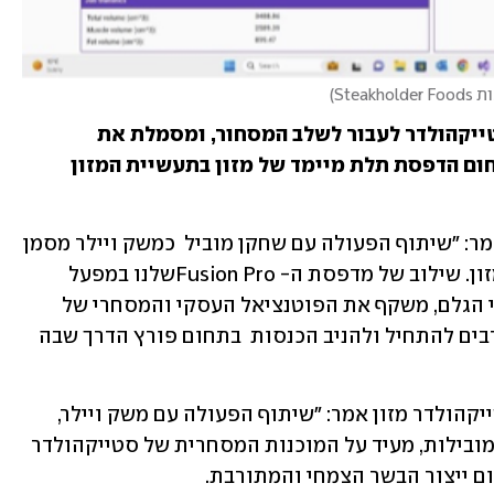
Steakhol
)
אבן דרך זו מסמלת את מאמצייה של סטייקהולדר לעבור לשלב המסחור, ומסמלת את 
סטייקהולדר מזון כשחקנית מובילה בתחום הדפסת תלת מיימד של מזון בתעשיית המזון 
אריק קאופמן, מנכ"ל סטייקהולדר מזון אמר: "שיתוף הפעולה עם שחקן מוביל  כמשק ויילר מסמן 
אבן דרך משמעותית עבור סטייקהולדר מזון. שילוב של מדפסת ה- Fusion Proשלנו במפעל 
הייצור של משק ויילר לצד אספקת חומרי הגלם, משקף את הפוטנציאל העסקי והמסחרי של 
הטכנולוגיה של החברה ואת מאמצייה הרבים להתחיל ולהניב הכנסות  בתחום פורץ הדרך שבה 
יאיר אילון, סמנכ"ל לפיתוח עסקי של סטייקהולדר מזון אמר: "שיתוף הפעולה עם משק ויילר, 
אחת מיצרניות החלבון האלטרנטיביות המובילות, מעיד על המוכנות המסחרית של סטייקהולדר 
ם ייצור הבשר הצמחי והמתורבת. 