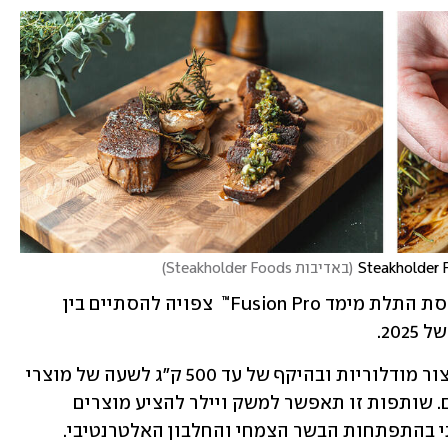
(
באדיבות Steakholder Foods
)
על פי הערכת החברות, ההתקנה של מדפסת התלת מימד Fusion Pro™  צפויה להסתיים בין 
מדפסת ה-Fusion Pro™, בעלת יכולות ייצור מודלוריות ובהיקף של עד 500 ק"ג לשעה של מוצרי 
בשר מודפסים בעלי מרקם ואיכות גבוהים. שותפות זו תאפשר למשק ויילר להציע מוצרים 
 בהתפתחות הבשר הצמחי והחלבון האלטרנטיבי.