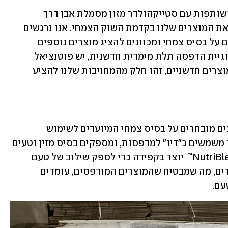
אולג קוליאבה, מנכ"ל משק ויילר אמר: "השותפות עם סטייקהולדר מזון מסמלת אבן דרך 
משמעותית עבור משק ויילר, אשר תמצב את המוצרים שלנו בקדמת השוק הצמחי. אנו נרגשים 
להרחיב את מנעד שלנו עם סטייק פרימיום על בסיס צמחי ומכוונים להציג מוצרים נוספים 
בעתיד. לשיתוף פעולה זה, המשלב טכנולוגיית הדפסה תלת מימדית חדשנית, יש פוטנציאל 
לשנות את אופן ייצור המוצרים ולהציע מוצרים חדשניים, זהו חלק מהמחויבות שלנו להציע 
דיו NutriBlend™ הוא תערובת של מרכיבים מובחרים על בסיס צמחי המיועדים לשימוש 
במדפסות התלת מימד שלנו. חומרים אלו משמשים כ"דיו" למדפסות, ומספקים בסיס מזין וטעים 
ליצירת מגוון מוצרים על בסיס צמחי. NutriBlend™  יוצר בקפידה כדי לספק שילוב של טעם 
ומרקם איכותי לצד ערכים תזונתיים עשירים, מה שמבטיח שהמוצרים המודפסים, עומדים 
עם.