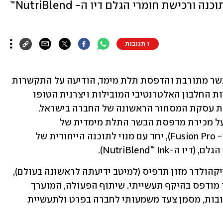
לייצור בשר צמחי מודפס, לרבות התוכנה ורכישת חומרי הגלם דיו ה- NutriBlend™
1 תגובות
 חלוצה בטכנולוגיית בשר מתורבת והדפסת תלת מימד, הודיעה על התקשרות 
במזכר הבנות עם משק ויילר, אחת מיצרניות החלבון האלטרנטיבי המובילות ויצרנית הטופו 
הגדולה בישראל. מזכר הבנות זה  מייצג את עסקת המסחור הראשונה של החברה בישראל. 
במסגרת מזכר ההבנות הצדדים הסכימו על מכירת מדפסת הבשר התלת מימדית של 
סטייקהולדר מזון למשק ויילר (מדפסת ה- Fusion Pro), יחד עם מנוי לתוכנה הייחודית של 
במסגרת מזכר ההבנות המדפסת של סטייקהולדר מזון תדפיס (למיטב ידיעתה לראשונה בעולם), 
באמצעות הדפסת תלת מימד סטייק בשר מודפס בהיקף תעשייתי. שיתוף הפעולה, המוערך 
בכמה מיליוני דולרים במהלך השנים הקרובות, מסמן צעד משמעותי לחברה בפרט ולתעשיית 