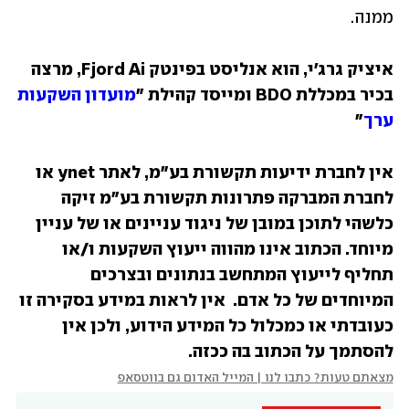
ממנה.
איציק גרג'י, הוא אנליסט בפינטק Fjord Ai, מרצה 
בכיר במכללת BDO ומייסד קהילת "
מועדון השקעות 
ערך
"
אין לחברת ידיעות תקשורת בע״מ, לאתר ynet או 
לחברת המברקה פתרונות תקשורת בע״מ זיקה 
כלשהי לתוכן במובן של ניגוד עניינים או של עניין 
מיוחד. הכתוב אינו מהווה ייעוץ השקעות ו/או 
תחליף לייעוץ המתחשב בנתונים ובצרכים 
המיוחדים של כל אדם.  אין לראות במידע בסקירה זו 
כעובדתי או כמכלול כל המידע הידוע, ולכן אין 
להסתמך על הכתוב בה ככזה.
מצאתם טעות? כתבו לנו | המייל האדום גם בווטסאפ