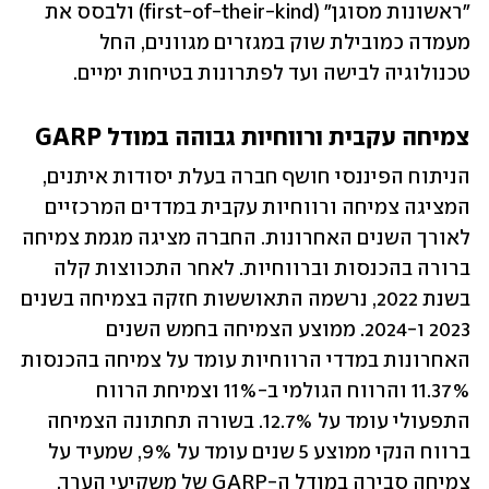
"ראשונות מסוגן" (first-of-their-kind) ולבסס את 
מעמדה כמובילת שוק במגזרים מגוונים, החל 
טכנולוגיה לבישה ועד לפתרונות בטיחות ימיים.
צמיחה עקבית ורווחיות גבוהה במודל GARP
הניתוח הפיננסי חושף חברה בעלת יסודות איתנים, 
המציגה צמיחה ורווחיות עקבית במדדים המרכזיים 
לאורך השנים האחרונות. החברה מציגה מגמת צמיחה 
ברורה בהכנסות וברווחיות. לאחר התכווצות קלה 
בשנת 2022, נרשמה התאוששות חזקה בצמיחה בשנים 
2023 ו-2024. ממוצע הצמיחה בחמש השנים 
האחרונות במדדי הרווחיות עומד על צמיחה בהכנסות 
11.37% והרווח הגולמי ב-11% וצמיחת הרווח 
התפעולי עומד על 12.7%. בשורה תחתונה הצמיחה 
ברווח הנקי ממוצע 5 שנים עומד על 9%, שמעיד על 
צמיחה סבירה במודל ה-GARP של משקיעי הערך, 