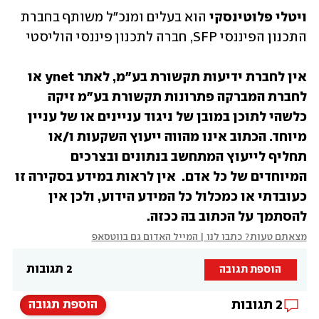
ויטלי פלוטינסקי
 הוא בעלים ומנכ"ל משותף בחברת 
התכנון הפיננסי SFP, חברה לתכנון פיננסי הוליסטי
אין לחברת ידיעות תקשורת בע״מ, לאתר ynet או 
לחברת המברקה פתרונות תקשורת בע״מ זיקה 
כלשהי לתוכן במובן של ניגוד עניינים או של עניין 
מיוחד. הכתוב אינו מהווה ייעוץ השקעות ו/או 
תחליף לייעוץ המתחשב בנתונים ובצרכים 
המיוחדים של כל אדם.  אין לראות במידע בסקירה זו 
כעובדתי או כמכלול כל המידע הידוע, ולכן אין 
להסתמך על הכתוב בה ככזה.
מצאתם טעות? כתבו לנו | המייל האדום גם בווטסאפ
2 תגובות
הוספת תגובה
2
תגובות
הוספת תגובה