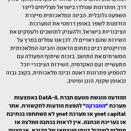
דרך, ופתרונות שנולדו בישראל מצליחים לייצר 
השפעה גלובלית. הבינה המלאכותית מייצרת 
הזדמנות לשפר באופן דרמטי את המערכות 
הציבוריות בישראל, ולהעניק לתושבים ולעסקים את 
השירות שהם ראויים לו. לכן אנו עמלים במרץ על 
פרויקטים רבים בתחום הדאטה והבינה המלאכותית 
המשרתים את התושב. בזכות שיתוף הפעולה עם 
התעשייה ועם האקדמיה, השירות הציבורי יוכל 
להטמיע פתרונות דאטה ובינה מלאכותית, בקצב גבוה 
ובאופן שקוף, הוגן ומיטיב.
ההודעה מוגשת מטעם חברת DatA-IL באמצעות 
מערכת ״
המברקה
״ להפצת הודעות לתקשורת. אתר 
ynet capital או מערכת ynet לא השתתפו בכתיבת 
או בעריכת הכתבה. אין לראות בכתבה המלצה או 
תחליף לשיקול דעתו העצמאי של הקורא, או הצעה 