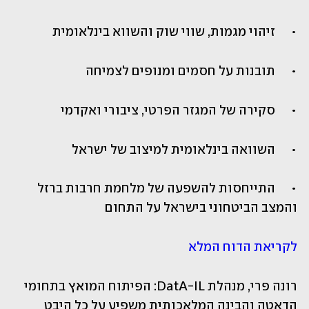
•	זיהוי מגמות, שווי שוק והשווא בינלאומית
•	תובנות על חסמים ומנופים לצמיחה
•	סקירה של המגזר הפרטי, ציבורי ואקדמי
•	השוואה בינלאומית למיצוב של ישראל
•	התייחסות להשפעה של מלחמת חרבות ברזל 
והמצב הביטחוני בישראל על התחום
לקריאת הדוח המלא
רונה פרי, מנהלת DatA-IL: הפיתוח המואץ בתחומי 
הדאטה והבינה המלאכותית משפיע על כל היבט 