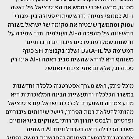
מסוגו, מראה שכדי לממש את הפוטנציאל של דאטה 
ו-AI כמנופי צמיחה נדרש שיתוף פעולה בין-מגזרי 
עמוק ומתמשך שיבטיח את מקומה של ישראל בשורה 
הראשונה של מהפכת ה-AI העולמית, תוך שמירה על 
חדשנות שמקדמת ערכים ציבוריים וחברתיים. 
המשימה של DatA-IL ושלנו בקבוצת SFI כגוף 
משותף היא לוודא שהשיח סביב דאטה ו-AI אינו רק 
טכנולוגי, אלא גם אתי, ציבורי ואנושי.
מיכל פינק, ראש מערך אסטרטגיה כלכלה וחדשנות 
במשרד הכלכלה והתעשייה: הבינה המלאכותית היא 
מנוע צמיחה משמעותי לכלכלת ישראל, עם פוטנציאל 
מהותי להעלאת רמת הפריון, לייעל שירותים ציבוריים 
ופרטיים, ולבסס יתרון תחרותי בשווקים בינלאומיים 
משרד הכלכלה רואה בטכנולוגיות AI תשתית 
אסטרטגית להמשך הצמיחה והחדשנות במשק, ופועל 