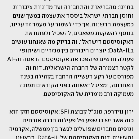
בחיינו: מהבריאות והתחבורה ועד מדיניות ציבורית 
וחוסן חברתי. ישראל ביססה את עצמה במשך שנים 
כמעצמת חדשנות, אך כדי לשמור על מעמד זה עלינו, 
בנוסף להשקעת משאבים, להשכיל ולפתח את 
האקוסיסטם הישראלי. זה בדיוק מה שאנחנו עושים 
בDatA-IL: יוצרים חיבורים בין מגזריים ושיתופי 
פעולה חדשים שיהפכו את אקוסיסטם הדאטה וה-AI 
לקטר הצמיחה של החברה הישראלית. דוח זה 
מפורסם על רקע העשייה הרחבה בקהילה בשנה 
האחרונה, ומציג לראשונה בפני הקוראים תמונה 
מעמיקה ורב מימדית של האקוסיסטם.
ירון נוידרפר, מנכ"ל קבוצת SFI: אקוסיסטם חזק הוא 
כזה אשר יש בו שפע של פעילות חברה אזרחית 
וגופים מחברים שפועלים לגשר בין ממשלה, אקדמיה 
ותעשייה. דוח האקוסיסטם של DatA-IL, הראשון 