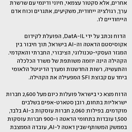
אחרים, אלא סקטור עצמאי, חיוני ודינמי עם שרשרת 
ערך, רגולציה ייחודית, משקיעים, אתגרים וכוח אדם 
הייחודיים לו.
 הדוח נכתב על ידי DatA-IL, הפועלת לקידום 
אקוסיסטם הדאטה וה-AI בישראל, תוך חיבור בין 
המגזר העסקי-טכנולוגי, הציבורי, החברתי והאקדמי. 
הקהילה הינה יוזמה משותפת של משרד הכלכלה 
והתעשיה, רשות החדשנות ומערך הדיגיטל הלאומי 
ביחד עם קבוצת SFI המפעילה את הקהילה. 
הדוח מצא כי בישראל פועלות כיום מעל 2,600 חברות 
ישראליות בתחום, רובן סטארט-אפים בשלבים 
מוקדמים. בפילוח: 2,060 חברות עוסקות ב-AI בלבד, 
1,500 עובדות בתחומי הדאטה ו-900 חברות עוסקות 
בממשק המשותף שבין דאטה ל-AI, עובדה הממצבת 