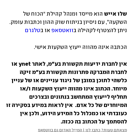
שלו אייש 
הוא מייסד ומנהל קהילת “הכוח של 
השקעה”, עם ניסיון בניתוח שוק ההון וכתבות עומק. 
ניתן להצטרף לקהילה ב
וואטסאפ 
או ב
טלגרם
הכתבה אינה מהווה ייעוץ השקעות אישי.
אין לחברת ידיעות תקשורת בע״מ, לאתר ynet או 
לחברת המברקה פתרונות תקשורת בע״מ זיקה 
כלשהי לתוכן במובן של ניגוד עניינים או של עניין 
מיוחד. הכתוב אינו מהווה ייעוץ השקעות ו/או 
תחליף לייעוץ המתחשב בנתונים ובצרכים 
המיוחדים של כל אדם.  אין לראות במידע בסקירה זו 
כעובדתי או כמכלול כל המידע הידוע, ולכן אין 
להסתמך על הכתוב בה ככזה.
מצאתם טעות? כתבו לנו | המייל האדום גם בווטסאפ