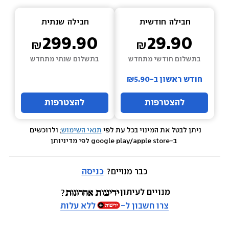
חבילה  
חודשית
חבילה  
שנתית
299.90
29.90
בתשלום חודשי מתחדש
בתשלום שנתי מתחדש
חודש ראשון ב-₪5.90
להצטרפות
להצטרפות
ניתן לבטל את המינוי בכל עת לפי 
תנאי השימוש
; ולרוכשים 
 ב-google play/apple store לפי מדיניותן
כבר מנויים? 
כניסה
מנויים לעיתון
צרו חשבון ל-
ללא עלות