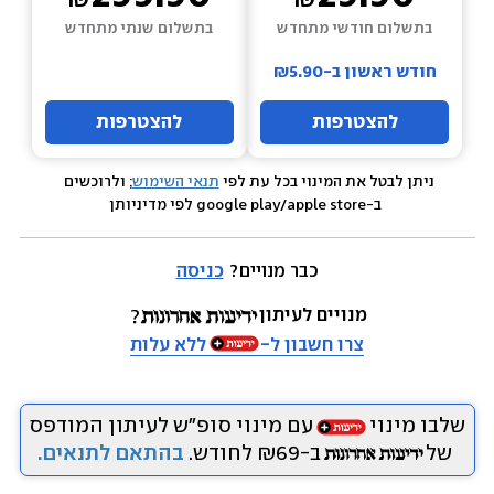
בתשלום חודשי מתחדש
בתשלום שנתי מתחדש
חודש ראשון ב-₪5.90
להצטרפות
להצטרפות
ניתן לבטל את המינוי בכל עת לפי 
תנאי השימוש
; ולרוכשים 
 ב-google play/apple store לפי מדיניותן
כבר מנויים? 
כניסה
מנויים לעיתון
צרו חשבון ל-
ללא עלות
שלבו מינוי
עם מינוי סופ״ש לעיתון המודפס
של
ב-₪69 לחודש.
בהתאם לתנאים.