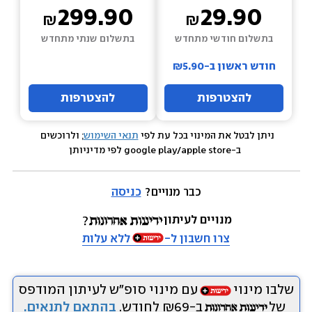
299.90
29.90
בתשלום חודשי מתחדש
בתשלום שנתי מתחדש
חודש ראשון ב-₪5.90
להצטרפות
להצטרפות
ניתן לבטל את המינוי בכל עת לפי 
תנאי השימוש
; ולרוכשים 
 ב-google play/apple store לפי מדיניותן
כבר מנויים? 
כניסה
מנויים לעיתון
צרו חשבון ל-
ללא עלות
שלבו מינוי
עם מינוי סופ״ש לעיתון המודפס
של
ב-₪69 לחודש.
בהתאם לתנאים.