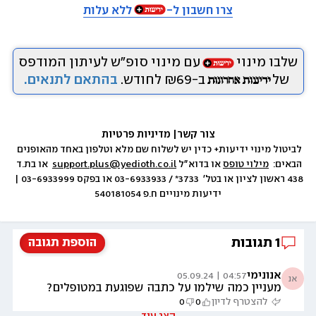
צרו חשבון ל-
ללא עלות
שלבו מינוי
עם מינוי סופ״ש לעיתון המודפס
של
ב-₪69 לחודש.
בהתאם לתנאים.
צור קשר
|
 מדיניות פרטיות
לביטול מינוי ידיעות+ כדין יש לשלוח שם מלא וטלפון באחד מהאופנים 
הבאים:  
מילוי טופס
 או בדוא״ל 
support.plus@yedioth.co.il
  או בת.ד 
438 ראשון לציון או בטל׳  3733* / 03-6933933 או בפקס 03-6933999 | 
ידיעות מינויים ח.פ 540181054
1
תגובות
הוספת תגובה
אנונימי
04:57 | 05.09.24
אנ
מעניין כמה שילמו על כתבה שפוגעת במטופלים?
להצטרף לדיון
0
0