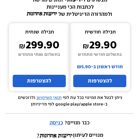
מצטרפים ל
ידיעות+ 
ונהנים מגישה 
לכתבות הכי מעניינות 
ולמהדורה הדיגיטלית של 
חבילה  
חודשית
חבילה  
שנתית
299.90
29.90
בתשלום חודשי מתחדש
בתשלום שנתי מתחדש
חודש ראשון ב-₪5.90
להצטרפות
להצטרפות
ניתן לבטל את המינוי בכל עת לפי 
תנאי השימוש
; ולרוכשים 
 ב-google play/apple store לפי מדיניותן
כבר מנויים? 
כניסה
מנויים לעיתון