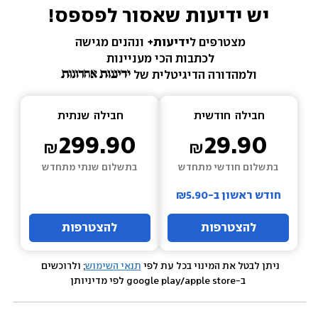
יש ידיעות שאסור לפספס!
מצטרפים ל
ידיעות+ 
ונהנים מגישה 
לכתבות הכי מעניינות 
ולמהדורה הדיגיטלית של 
חבילה  
חודשית
חבילה  
שנתית
299.90
29.90
בתשלום חודשי מתחדש
בתשלום שנתי מתחדש
חודש ראשון ב-₪5.90
להצטרפות
להצטרפות
ניתן לבטל את המינוי בכל עת לפי 
תנאי השימוש
; ולרוכשים 
 ב-google play/apple store לפי מדיניותן