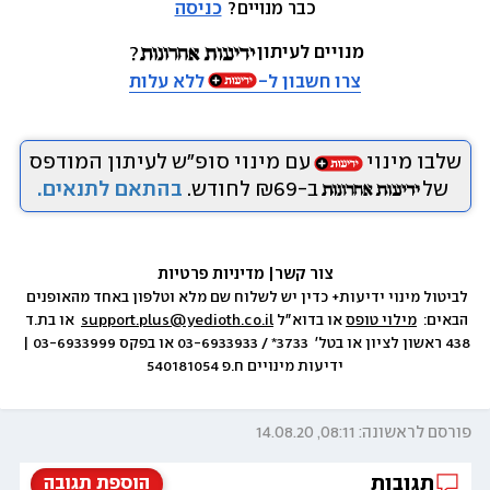
כבר מנויים? 
כניסה
מנויים לעיתון
צרו חשבון ל-
ללא עלות
שלבו מינוי
עם מינוי סופ״ש לעיתון המודפס
של
ב-₪69 לחודש.
בהתאם לתנאים.
צור קשר
|
 מדיניות פרטיות
לביטול מינוי ידיעות+ כדין יש לשלוח שם מלא וטלפון באחד מהאופנים 
הבאים:  
מילוי טופס
 או בדוא״ל 
support.plus@yedioth.co.il
  או בת.ד 
438 ראשון לציון או בטל׳  3733* / 03-6933933 או בפקס 03-6933999 | 
ידיעות מינויים ח.פ 540181054
פורסם לראשונה: 08:11, 14.08.20
תגובות
הוספת תגובה