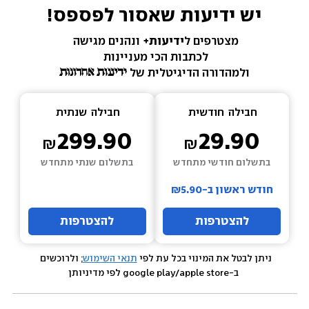
יש ידיעות שאסור לפספס!
מצטרפים ל
ידיעות+ 
ונהנים מגישה 
לכתבות הכי מעניינות 
ולמהדורה הדיגיטלית של 
חבילה  
חודשית
חבילה  
שנתית
299.90
29.90
בתשלום חודשי מתחדש
בתשלום שנתי מתחדש
חודש ראשון ב-₪5.90
להצטרפות
להצטרפות
ניתן לבטל את המינוי בכל עת לפי 
תנאי השימוש
; ולרוכשים 
 ב-google play/apple store לפי מדיניותן