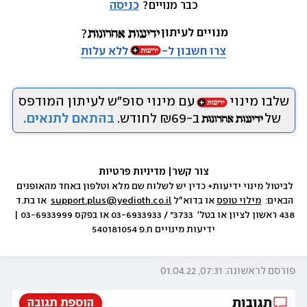
כבר מנויים? 
כניסה
מנויים לעיתון
צרו חשבון ל-
ללא עלות
שלבו מינוי
עם מינוי סופ״ש לעיתון המודפס
של
ב-₪69 לחודש.
בהתאם לתנאים.
צור קשר
|
 מדיניות פרטיות
לביטול מינוי ידיעות+ כדין יש לשלוח שם מלא וטלפון באחד מהאופנים 
הבאים:  
מילוי טופס
 או בדוא״ל 
support.plus@yedioth.co.il
  או בת.ד 
438 ראשון לציון או בטל׳  3733* / 03-6933933 או בפקס 03-6933999 | 
ידיעות מינויים ח.פ 540181054
פורסם לראשונה: 07:31, 01.04.22
תגובות
הוספת תגובה