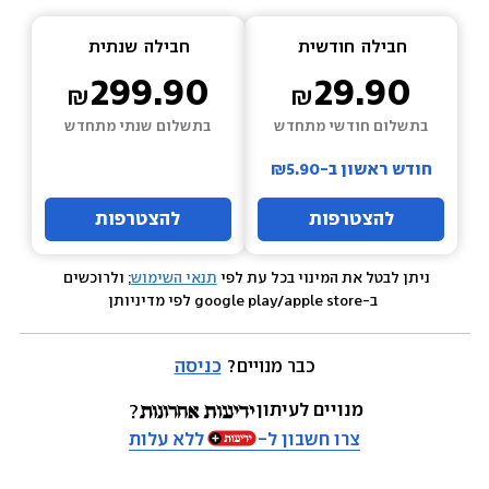
חבילה  
חודשית
חבילה  
שנתית
299.90
29.90
בתשלום חודשי מתחדש
בתשלום שנתי מתחדש
חודש ראשון ב-₪5.90
להצטרפות
להצטרפות
ניתן לבטל את המינוי בכל עת לפי 
תנאי השימוש
; ולרוכשים 
 ב-google play/apple store לפי מדיניותן
כבר מנויים? 
כניסה
מנויים לעיתון
צרו חשבון ל-
ללא עלות