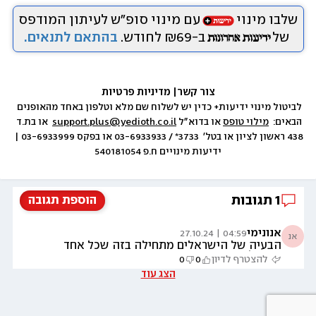
שלבו מינוי
עם מינוי סופ״ש לעיתון המודפס
של
ב-₪69 לחודש.
בהתאם לתנאים.
צור קשר
|
 מדיניות פרטיות
לביטול מינוי ידיעות+ כדין יש לשלוח שם מלא וטלפון באחד מהאופנים 
הבאים:  
מילוי טופס
 או בדוא״ל 
support.plus@yedioth.co.il
  או בת.ד 
438 ראשון לציון או בטל׳  3733* / 03-6933933 או בפקס 03-6933999 | 
ידיעות מינויים ח.פ 540181054
1
תגובות
הוספת תגובה
אנונימי
04:59 | 27.10.24
אנ
הבעיה של הישראלים מתחילה בזה שכל אחד
רוצה להרגיש ״עשיר״. חושב שאם הוא קונה ״נכס״
להצטרף לדיון
0
0
במקום זול-הוא ה״אדון״. אין דוחה מזה. כשקונים
הצג עוד
דירה בחו״ל, צריך לקחת בחשבון המון מרכיבים ולא
רק מחיר הדירה. אתונה-הייתי בשבוע שעבר. לא
ראיתי בשום מקום שמתקנים תשתיות או כבישים
או בניינים. העיר מפוצצת בתיירים ונראית כמו דרום