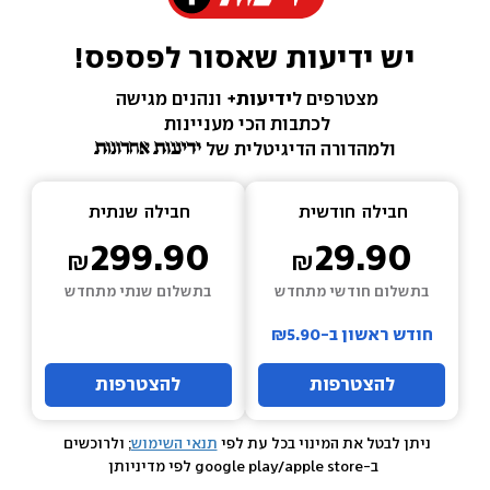
יש ידיעות שאסור לפספס!
מצטרפים ל
ידיעות+ 
ונהנים מגישה 
לכתבות הכי מעניינות 
ולמהדורה הדיגיטלית של 
חבילה  
חודשית
חבילה  
שנתית
299.90
29.90
בתשלום חודשי מתחדש
בתשלום שנתי מתחדש
חודש ראשון ב-₪5.90
להצטרפות
להצטרפות
ניתן לבטל את המינוי בכל עת לפי 
תנאי השימוש
; ולרוכשים 
 ב-google play/apple store לפי מדיניותן