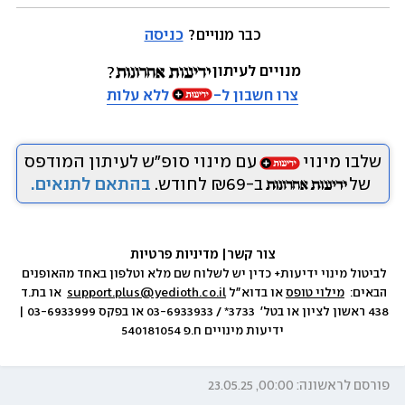
כבר מנויים? 
כניסה
מנויים לעיתון
צרו חשבון ל-
ללא עלות
שלבו מינוי
עם מינוי סופ״ש לעיתון המודפס
של
ב-₪69 לחודש.
בהתאם לתנאים.
צור קשר
|
 מדיניות פרטיות
לביטול מינוי ידיעות+ כדין יש לשלוח שם מלא וטלפון באחד מהאופנים 
הבאים:  
מילוי טופס
 או בדוא״ל 
support.plus@yedioth.co.il
  או בת.ד 
438 ראשון לציון או בטל׳  3733* / 03-6933933 או בפקס 03-6933999 | 
ידיעות מינויים ח.פ 540181054
פורסם לראשונה: 00:00, 23.05.25