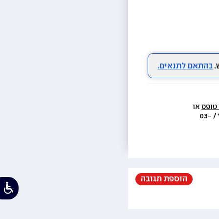
בהתאם לתנאים.
 טופס
 או 
  או בת.ד 438 ראשון לציון או בטל׳  3733* / 03-
הוספת תגובה