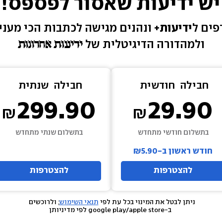
יש ידיעות שאסור לפספס!
ים ל
ידיעות+ 
ונהנים מגישה 
לכתבות הכי מעניי
ולמהדורה הדיגיטלית של 
חבילה  
חודשית
חבילה  
שנתית
299.90
29.90
בתשלום חודשי מתחדש
בתשלום שנתי מתחדש
חודש ראשון ב-₪5.90
להצטרפות
להצטרפות
ניתן לבטל את המינוי בכל עת לפי 
תנאי השימוש
; ולרוכשים 
 ב-google play/apple store לפי מדיניותן