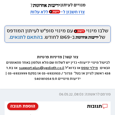
מנויים לעיתון
צרו חשבון ל-
ללא עלות
שלבו מינוי
עם מינוי סופ״ש לעיתון המודפס
של
ב-₪69 לחודש.
בהתאם לתנאים.
צור קשר
|
 מדיניות פרטיות
לביטול מינוי ידיעות+ כדין יש לשלוח שם מלא וטלפון באחד מהאופנים 
הבאים:  
מילוי טופס
 או בדוא״ל 
support.plus@yedioth.co.il
  או בת.ד 
438 ראשון לציון או בטל׳  3733* / 03-6933933 או בפקס 03-6933999 | 
ידיעות מינויים ח.פ 540181054
פורסם לראשונה: 08:03, 06.05.22
תגובות
הוספת תגובה