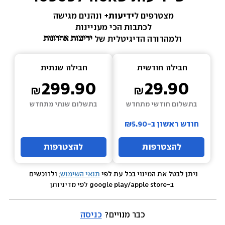
מצטרפים ל
ידיעות+ 
ונהנים מגישה 
לכתבות הכי מעניינות 
ולמהדורה הדיגיטלית של 
חבילה  
חודשית
חבילה  
שנתית
299.90
29.90
בתשלום חודשי מתחדש
בתשלום שנתי מתחדש
חודש ראשון ב-₪5.90
להצטרפות
להצטרפות
ניתן לבטל את המינוי בכל עת לפי 
תנאי השימוש
; ולרוכשים 
 ב-google play/apple store לפי מדיניותן
כבר מנויים? 
כניסה