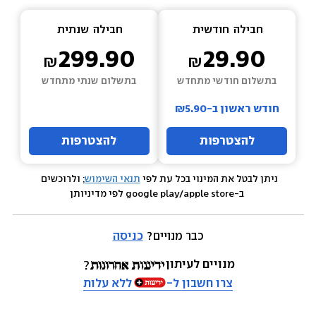
חבילה  
חודשית
חבילה  
שנתית
299.90
29.90
בתשלום חודשי מתחדש
בתשלום שנתי מתחדש
חודש ראשון ב-₪5.90
להצטרפות
להצטרפות
ניתן לבטל את המינוי בכל עת לפי 
תנאי השימוש
; ולרוכשים 
 ב-google play/apple store לפי מדיניותן
כבר מנויים? 
כניסה
מנויים לעיתון
צרו חשבון ל-
ללא עלות