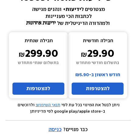
מצטרפים ל
ידיעות+ 
ונהנים מגישה 
לכתבות הכי מעניינות 
ולמהדורה הדיגיטלית של 
חבילה  
חודשית
חבילה  
שנתית
299.90
29.90
בתשלום חודשי מתחדש
בתשלום שנתי מתחדש
חודש ראשון ב-₪5.90
להצטרפות
להצטרפות
ניתן לבטל את המינוי בכל עת לפי 
תנאי השימוש
; ולרוכשים 
 ב-google play/apple store לפי מדיניותן
כבר מנויים? 
כניסה