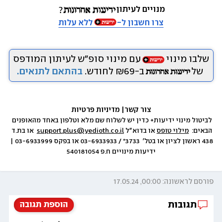
מנויים לעיתון
צרו חשבון ל-
ללא עלות
שלבו מינוי
עם מינוי סופ״ש לעיתון המודפס
של
ב-₪69 לחודש.
בהתאם לתנאים.
צור קשר
|
 מדיניות פרטיות
לביטול מינוי ידיעות+ כדין יש לשלוח שם מלא וטלפון באחד מהאופנים 
הבאים:  
מילוי טופס
 או בדוא״ל 
support.plus@yedioth.co.il
  או בת.ד 
438 ראשון לציון או בטל׳  3733* / 03-6933933 או בפקס 03-6933999 | 
ידיעות מינויים ח.פ 540181054
פורסם לראשונה: 00:00, 17.05.24
תגובות
הוספת תגובה