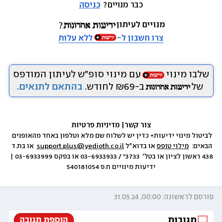
כבר מנויים? 
כניסה
מנויים לעיתון
צרו חשבון ל-
ללא עלות
שלבו מינוי
עם מינוי סופ״ש לעיתון המודפס
של
ב-₪69 לחודש.
בהתאם לתנאים.
צור קשר
|
 מדיניות פרטיות
לביטול מינוי ידיעות+ כדין יש לשלוח שם מלא וטלפון באחד מהאופנים 
הבאים:  
מילוי טופס
 או בדוא״ל 
support.plus@yedioth.co.il
  או בת.ד 
438 ראשון לציון או בטל׳  3733* / 03-6933933 או בפקס 03-6933999 | 
ידיעות מינויים ח.פ 540181054
פורסם לראשונה: 00:00, 31.05.24
תגובות
הוספת תגובה