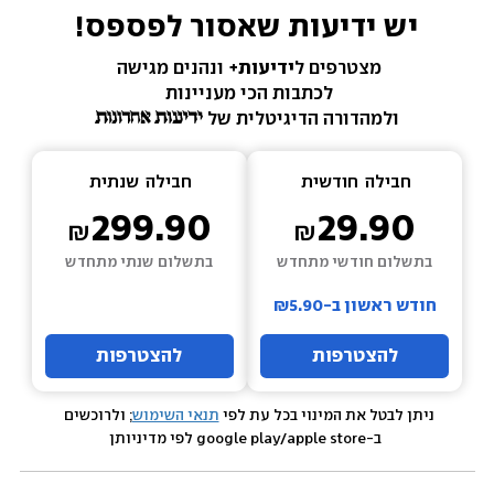
יש ידיעות שאסור לפספס!
מצטרפים ל
ידיעות+ 
ונהנים מגישה 
לכתבות הכי מעניינות 
ולמהדורה הדיגיטלית של 
חבילה  
חודשית
חבילה  
שנתית
299.90
29.90
בתשלום חודשי מתחדש
בתשלום שנתי מתחדש
חודש ראשון ב-₪5.90
להצטרפות
להצטרפות
ניתן לבטל את המינוי בכל עת לפי 
תנאי השימוש
; ולרוכשים 
 ב-google play/apple store לפי מדיניותן