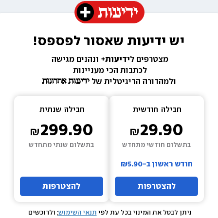
יש ידיעות שאסור לפספס!
מצטרפים ל
ידיעות+ 
ונהנים מגישה 
לכתבות הכי מעניינות 
ולמהדורה הדיגיטלית של 
חבילה  
חודשית
חבילה  
שנתית
299.90
29.90
בתשלום חודשי מתחדש
בתשלום שנתי מתחדש
חודש ראשון ב-₪5.90
להצטרפות
להצטרפות
ניתן לבטל את המינוי בכל עת לפי 
תנאי השימוש
; ולרוכשים 