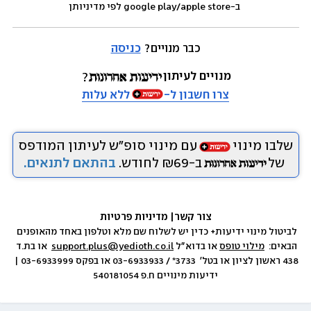
 ב-google play/apple store לפי מדיניותן
כבר מנויים? 
כניסה
מנויים לעיתון
צרו חשבון ל-
ללא עלות
שלבו מינוי
עם מינוי סופ״ש לעיתון המודפס
של
ב-₪69 לחודש.
בהתאם לתנאים.
צור קשר
|
 מדיניות פרטיות
לביטול מינוי ידיעות+ כדין יש לשלוח שם מלא וטלפון באחד מהאופנים 
הבאים:  
מילוי טופס
 או בדוא״ל 
support.plus@yedioth.co.il
  או בת.ד 
438 ראשון לציון או בטל׳  3733* / 03-6933933 או בפקס 03-6933999 | 
ידיעות מינויים ח.פ 540181054