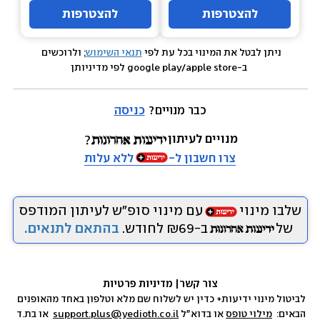
להצטרפות
להצטרפות
ניתן לבטל את המינוי בכל עת לפי 
תנאי השימוש
; ולרוכשים 
 ב-google play/apple store לפי מדיניותן
כבר מנויים? 
כניסה
מנויים לעיתון
צרו חשבון ל-
ללא עלות
שלבו מינוי
עם מינוי סופ״ש לעיתון המודפס
של
ב-₪69 לחודש.
בהתאם לתנאים.
צור קשר
|
 מדיניות פרטיות
לביטול מינוי ידיעות+ כדין יש לשלוח שם מלא וטלפון באחד מהאופנים 
הבאים:  
מילוי טופס
 או בדוא״ל 
support.plus@yedioth.co.il
  או בת.ד 