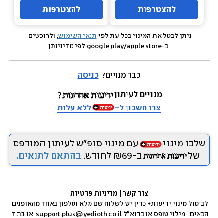
להצטרפות
להצטרפות
ניתן לבטל את המינוי בכל עת לפי 
תנאי השימוש
; ולרוכשים 
 ב-google play/apple store לפי מדיניותן
כבר מנויים? 
כניסה
מנויים לעיתון
צרו חשבון ל-
ללא עלות
שלבו מינוי
עם מינוי סופ״ש לעיתון המודפס
של
ב-₪69 לחודש.
בהתאם לתנאים.
צור קשר
|
 מדיניות פרטיות
לביטול מינוי ידיעות+ כדין יש לשלוח שם מלא וטלפון באחד מהאופנים 
הבאים:  
מילוי טופס
 או בדוא״ל 
support.plus@yedioth.co.il
  או בת.ד 