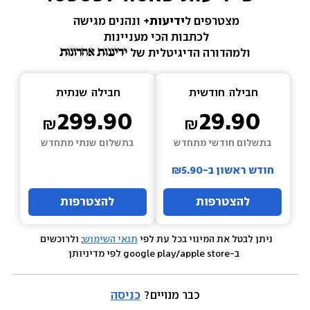
מצטרפים ל
ידיעות+ 
ונהנים מגישה 
לכתבות הכי מעניינות 
ולמהדורה הדיגיטלית של 
חבילה  
חודשית
חבילה  
שנתית
299.90
29.90
בתשלום חודשי מתחדש
בתשלום שנתי מתחדש
חודש ראשון ב-₪5.90
להצטרפות
להצטרפות
ניתן לבטל את המינוי בכל עת לפי 
תנאי השימוש
; ולרוכשים 
 ב-google play/apple store לפי מדיניותן
כבר מנויים? 
כניסה