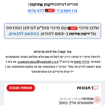
מנויים לעיתון
צרו חשבון ל-
ללא עלות
שלבו מינוי
עם מינוי סופ״ש לעיתון המודפס
של
ב-₪69 לחודש.
בהתאם לתנאים.
צור קשר
|
 מדיניות פרטיות
לביטול מינוי ידיעות+ כדין יש לשלוח שם מלא וטלפון באחד מהאופנים 
הבאים:  
מילוי טופס
 או בדוא״ל 
support.plus@yedioth.co.il
  או בת.ד 
438 ראשון לציון או בטל׳  3733* / 03-6933933 או בפקס 03-6933999 | 
ידיעות מינויים ח.פ 540181054
1
תגובות
הוספת תגובה
אנונימי
05:54 | 26.07.25
אנ
מתגעגעים אליך במסך