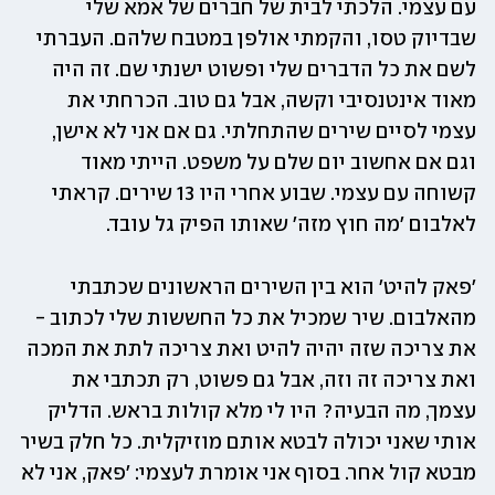
עם עצמי. הלכתי לבית של חברים של אמא שלי 
שבדיוק טסו, והקמתי אולפן במטבח שלהם. העברתי 
לשם את כל הדברים שלי ופשוט ישנתי שם. זה היה 
מאוד אינטנסיבי וקשה, אבל גם טוב. הכרחתי את 
עצמי לסיים שירים שהתחלתי. גם אם אני לא אישן, 
וגם אם אחשוב יום שלם על משפט. הייתי מאוד 
קשוחה עם עצמי. שבוע אחרי היו 13 שירים. קראתי 
לאלבום 'מה חוץ מזה' שאותו הפיק גל עובד. 
'פאק להיט' הוא בין השירים הראשונים שכתבתי 
מהאלבום. שיר שמכיל את כל החששות שלי לכתוב - 
את צריכה שזה יהיה להיט ואת צריכה לתת את המכה 
ואת צריכה זה וזה, אבל גם פשוט, רק תכתבי את 
עצמך, מה הבעיה? היו לי מלא קולות בראש. הדליק 
אותי שאני יכולה לבטא אותם מוזיקלית. כל חלק בשיר 
מבטא קול אחר. בסוף אני אומרת לעצמי: 'פאק, אני לא 