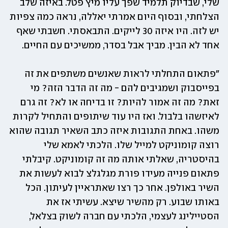
שלי, שבדיוק תלמיד שפך עליו מיץ פטל. באיזה שלב 
הצלחתי, ובסוף היום אמרתי יאללה, נראה כמה צפיות 
יש לזה. היו איזה 30 לייקים. התבאסתי. חשבתי שאף 
אחד לא הבין. מביך אבל בסדר, ממשיכים עם החיים. 
"פתאום התחלתי לראות שאנשים משתפים את זה 
בפייסבוק ושמגיבים להם - מה זה הדבר הזה? מי 
זאת? מה זה אמור להיות? זו בדיחה או לא? זה גרם 
לאיזשהו בלבול. ואז היו עוד שיתופים והתחיל לקרות 
משהו. באחת התגובות איזה כתב השאיר תגובה שהוא 
רוצה קומוניקט למייל שלו. הלכתי לאמא שלי 
בהיסטריה, שאלתי אותה מה זה קומוניקט. קיבלתי 
פתאום פנייה מעידו פורת מגלגלצ לבוא לעשות את 
השיר באולפן. אחר כך רצו שאתראיין לעיתון. הכל 
באותו שבוע. רק מהשיר שיצא. עשיתי אז את 
הסטיילינג לעצמי, הלכתי עם חברה לשוק בצלאל, 