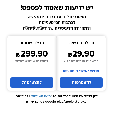
יש ידיעות שאסור לפספס!
מצטרפים ל
ידיעות+ 
ונהנים מגישה 
לכתבות הכי מעניינות 
ולמהדורה הדיגיטלית של 
חבילה  
חודשית
חבילה  
שנתית
299.90
29.90
בתשלום חודשי מתחדש
בתשלום שנתי מתחדש
חודש ראשון ב-₪5.90
להצטרפות
להצטרפות
ניתן לבטל את המינוי בכל עת לפי 
תנאי השימוש
; ולרוכשים 
 ב-google play/apple store לפי מדיניותן