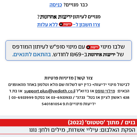
כבר מנויים? 
כניסה
מנויים לעיתון
צרו חשבון ל-
ללא עלות
שלבו מינוי
עם מינוי סופ״ש לעיתון המודפס
של
ב-₪69 לחודש.
בהתאם לתנאים.
צור קשר
|
 מדיניות פרטיות
לביטול מינוי ידיעות+ כדין יש לשלוח שם מלא וטלפון באחד מהאופנים 
הבאים:  
מילוי טופס
 או בדוא״ל 
support.plus@yedioth.co.il
  או בת.ד 
438 ראשון לציון או בטל׳  3733* / 03-6933933 או בפקס 03-6933999 | 
ידיעות מינויים ח.פ 540181054