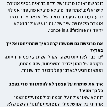
זוכר שהראו לו סרטון של ילדה בדואית בסיני אומרת 
לישראלים, 'אתה פה, פה, לא פה, לא פה, פה'. אני לא 
יודעת עוד כמה פעמים בחיים שלי אראה ילדה בסיני 
אומרת מילים של שיר שלי. זה רגע שאולי הוא לא 
יחזור, זה once in a lifetime".
את מרגישה גם שמשהו קרה באיך שהתייחסו אלייך 
בארץ?

"כן. כבר לא הייתי נישה. הקהל השתנה, לפני זה הייתה 
תקופה של המון ילדים ומשפחות, שזה מהמם, 
ופתאום הגיע לבארבי קהל מבוגר, וזה שונה".
איך את שומרת על עצמך לא להסתנוור מדי בקצב 
כל כך מהיר?

"זה לא שאני עולה על הבמה וכולם צועקים 'נעמי 
אהרוני-גל המושלמת'. הם צועקים 'נונו', זה שם שלא 