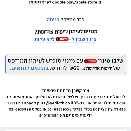
 ב-google play/apple store לפי מדיניותן
כבר מנויים? 
כניסה
מנויים לעיתון
צרו חשבון ל-
ללא עלות
שלבו מינוי
עם מינוי סופ״ש לעיתון המודפס
של
ב-₪69 לחודש.
בהתאם לתנאים.
צור קשר
|
 מדיניות פרטיות
לביטול מינוי ידיעות+ כדין יש לשלוח שם מלא וטלפון באחד מהאופנים 
הבאים:  
מילוי טופס
 או בדוא״ל 
support.plus@yedioth.co.il
  או בת.ד 
438 ראשון לציון או בטל׳  3733* / 03-6933933 או בפקס 03-6933999 | 
ידיעות מינויים ח.פ 540181054