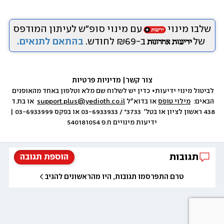
שלבו מינוי
עם מינוי סופ״ש לעיתון המודפס
של
ב-₪69 לחודש.
בהתאם לתנאים.
צור קשר
|
 מדיניות פרטיות
לביטול מינוי ידיעות+ כדין יש לשלוח שם מלא וטלפון באחד מהאופנים 
הבאים:  
מילוי טופס
 או בדוא״ל 
support.plus@yedioth.co.il
  או בת.ד 
438 ראשון לציון או בטל׳  3733* / 03-6933933 או בפקס 03-6933999 | 
ידיעות מינויים ח.פ 540181054
תגובות
הוספת תגובה
טרם התפרסמו תגובות, היו מהראשונים להגיב