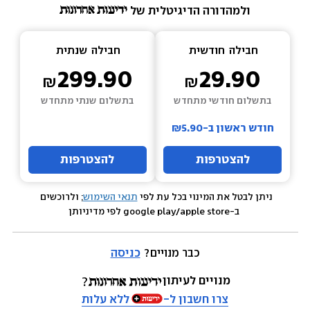
ולמהדורה הדיגיטלית של 
חבילה  
חודשית
חבילה  
שנתית
299.90
29.90
בתשלום חודשי מתחדש
בתשלום שנתי מתחדש
חודש ראשון ב-₪5.90
להצטרפות
להצטרפות
ניתן לבטל את המינוי בכל עת לפי 
תנאי השימוש
; ולרוכשים 
 ב-google play/apple store לפי מדיניותן
כבר מנויים? 
כניסה
מנויים לעיתון
צרו חשבון ל-
ללא עלות