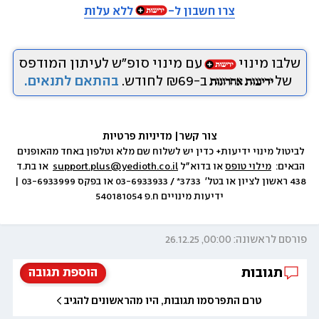
צרו חשבון ל-
ללא עלות
שלבו מינוי
עם מינוי סופ״ש לעיתון המודפס
של
ב-₪69 לחודש.
בהתאם לתנאים.
צור קשר
|
 מדיניות פרטיות
לביטול מינוי ידיעות+ כדין יש לשלוח שם מלא וטלפון באחד מהאופנים 
הבאים:  
מילוי טופס
 או בדוא״ל 
support.plus@yedioth.co.il
  או בת.ד 
438 ראשון לציון או בטל׳  3733* / 03-6933933 או בפקס 03-6933999 | 
ידיעות מינויים ח.פ 540181054
פורסם לראשונה: 00:00, 26.12.25
תגובות
הוספת תגובה
טרם התפרסמו תגובות, היו מהראשונים להגיב