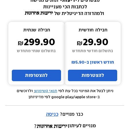
מצטרפים ל
ידיעות+ 
ונהנים מגישה 
לכתבות הכי מעניינות 
ולמהדורה הדיגיטלית של 
חבילה  
חודשית
חבילה  
שנתית
299.90
29.90
בתשלום חודשי מתחדש
בתשלום שנתי מתחדש
חודש ראשון ב-₪5.90
להצטרפות
להצטרפות
ניתן לבטל את המינוי בכל עת לפי 
תנאי השימוש
; ולרוכשים 
 ב-google play/apple store לפי מדיניותן
כבר מנויים? 
כניסה
מנויים לעיתון