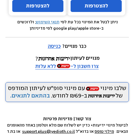
להצטרפות
להצטרפות
ניתן לבטל את המינוי בכל עת לפי 
תנאי השימוש
; ולרוכשים 
 ב-google play/apple store לפי מדיניותן
כבר מנויים? 
כניסה
מנויים לעיתון
צרו חשבון ל-
ללא עלות
שלבו מינוי
עם מינוי סופ״ש לעיתון המודפס
של
ב-₪69 לחודש.
בהתאם לתנאים.
צור קשר
|
 מדיניות פרטיות
לביטול מינוי ידיעות+ כדין יש לשלוח שם מלא וטלפון באחד מהאופנים 
הבאים:  
מילוי טופס
 או בדוא״ל 
support.plus@yedioth.co.il
  או בת.ד 