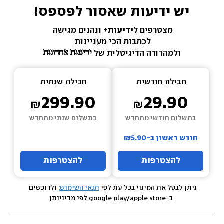
יש ידיעות שאסור לפספס!
מצטרפים ל
ידיעות+ 
ונהנים מגישה 
לכתבות הכי מעניינות 
ולמהדורה הדיגיטלית של 
חבילה  
חודשית
חבילה  
שנתית
299.90
29.90
בתשלום חודשי מתחדש
בתשלום שנתי מתחדש
חודש ראשון ב-₪5.90
להצטרפות
להצטרפות
ניתן לבטל את המינוי בכל עת לפי 
תנאי השימוש
; ולרוכשים 
 ב-google play/apple store לפי מדיניותן