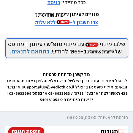
כבר מנויים? 
כניסה
מנויים לעיתון
צרו חשבון ל-
ללא עלות
שלבו מינוי
עם מינוי סופ״ש לעיתון המודפס
של
ב-₪69 לחודש.
בהתאם לתנאים.
צור קשר
|
 מדיניות פרטיות
לביטול מינוי ידיעות+ כדין יש לשלוח שם מלא וטלפון באחד מהאופנים 
הבאים:  
מילוי טופס
 או בדוא״ל 
support.plus@yedioth.co.il
  או בת.ד 
438 ראשון לציון או בטל׳  3733* / 03-6933933 או בפקס 03-6933999 | 
ידיעות מינויים ח.פ 540181054
פורסם לראשונה: 00:00, 06.02.26
תגובות
הוספת תגובה