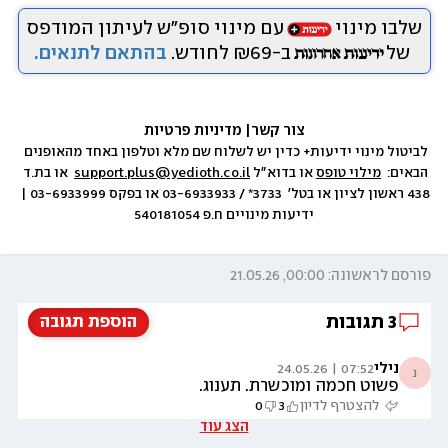
שלבו מינוי
עם מינוי סופ״ש לעיתון המודפס
של
ב-₪69 לחודש.
בהתאם לתנאים.
צור קשר
|
 מדיניות פרטיות
לביטול מינוי ידיעות+ כדין יש לשלוח שם מלא וטלפון באחד מהאופנים 
הבאים:  
מילוי טופס
 או בדוא״ל 
support.plus@yedioth.co.il
  או בת.ד 
438 ראשון לציון או בטל׳  3733* / 03-6933933 או בפקס 03-6933999 | 
ידיעות מינויים ח.פ 540181054
פורסם לראשונה: 00:00, 21.05.26
3
תגובות
הוספת תגובה
נילי
07:52 | 24.05.26
נ
פשוט חכמה ומוכשרת. תענוג.
להצטרף לדיון
3
0
הצג עוד