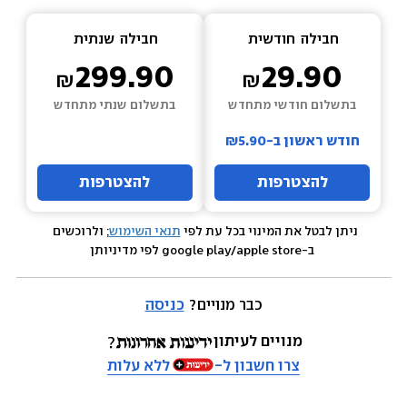
חבילה  
חודשית
חבילה  
שנתית
299.90
29.90
בתשלום חודשי מתחדש
בתשלום שנתי מתחדש
חודש ראשון ב-₪5.90
להצטרפות
להצטרפות
ניתן לבטל את המינוי בכל עת לפי 
תנאי השימוש
; ולרוכשים 
 ב-google play/apple store לפי מדיניותן
כבר מנויים? 
כניסה
מנויים לעיתון
צרו חשבון ל-
ללא עלות