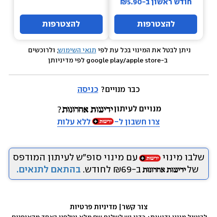
חודש ראשון ב-₪5.90
להצטרפות
להצטרפות
ניתן לבטל את המינוי בכל עת לפי 
תנאי השימוש
; ולרוכשים 
 ב-google play/apple store לפי מדיניותן
כבר מנויים? 
כניסה
מנויים לעיתון
צרו חשבון ל-
ללא עלות
שלבו מינוי
עם מינוי סופ״ש לעיתון המודפס
של
ב-₪69 לחודש.
בהתאם לתנאים.
צור קשר
|
 מדיניות פרטיות