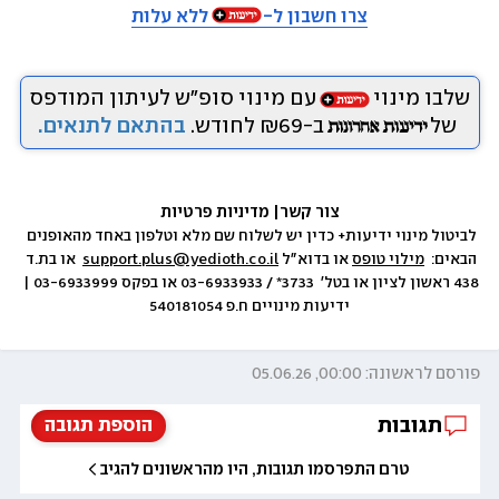
צרו חשבון ל-
ללא עלות
שלבו מינוי
עם מינוי סופ״ש לעיתון המודפס
של
ב-₪69 לחודש.
בהתאם לתנאים.
צור קשר
|
 מדיניות פרטיות
לביטול מינוי ידיעות+ כדין יש לשלוח שם מלא וטלפון באחד מהאופנים 
הבאים:  
מילוי טופס
 או בדוא״ל 
support.plus@yedioth.co.il
  או בת.ד 
438 ראשון לציון או בטל׳  3733* / 03-6933933 או בפקס 03-6933999 | 
ידיעות מינויים ח.פ 540181054
פורסם לראשונה: 00:00, 05.06.26
תגובות
הוספת תגובה
טרם התפרסמו תגובות, היו מהראשונים להגיב