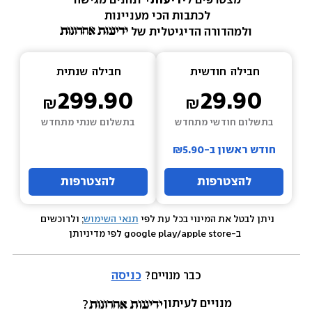
מצטרפים ל
ידיעות+ 
ונהנים מגישה 
לכתבות הכי מעניינות 
ולמהדורה הדיגיטלית של 
חבילה  
חודשית
חבילה  
שנתית
299.90
29.90
בתשלום חודשי מתחדש
בתשלום שנתי מתחדש
חודש ראשון ב-₪5.90
להצטרפות
להצטרפות
ניתן לבטל את המינוי בכל עת לפי 
תנאי השימוש
; ולרוכשים 
 ב-google play/apple store לפי מדיניותן
כבר מנויים? 
כניסה
מנויים לעיתון