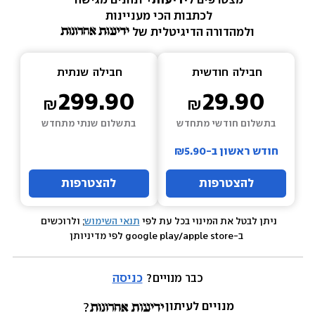
מצטרפים ל
ידיעות+ 
ונהנים מגישה 
לכתבות הכי מעניינות 
ולמהדורה הדיגיטלית של 
חבילה  
חודשית
חבילה  
שנתית
299.90
29.90
בתשלום חודשי מתחדש
בתשלום שנתי מתחדש
חודש ראשון ב-₪5.90
להצטרפות
להצטרפות
ניתן לבטל את המינוי בכל עת לפי 
תנאי השימוש
; ולרוכשים 
 ב-google play/apple store לפי מדיניותן
כבר מנויים? 
כניסה
מנויים לעיתון