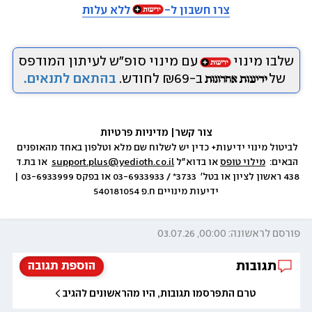
צרו חשבון ל-
ללא עלות
שלבו מינוי
עם מינוי סופ״ש לעיתון המודפס
של
ב-₪69 לחודש.
בהתאם לתנאים.
צור קשר
|
 מדיניות פרטיות
לביטול מינוי ידיעות+ כדין יש לשלוח שם מלא וטלפון באחד מהאופנים 
הבאים:  
מילוי טופס
 או בדוא״ל 
support.plus@yedioth.co.il
  או בת.ד 
438 ראשון לציון או בטל׳  3733* / 03-6933933 או בפקס 03-6933999 | 
ידיעות מינויים ח.פ 540181054
פורסם לראשונה: 00:00, 03.07.26
תגובות
הוספת תגובה
טרם התפרסמו תגובות, היו מהראשונים להגיב