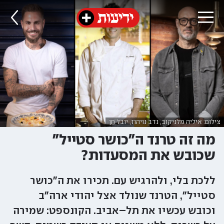
צילום: איליה מלניקוב, נדב נויהוז, יובל חן
מה זה טרנד ה"כושר סטייל"
שכובש את המסעדות?
ללכת בלי, ולהרגיש עם. תכירו את ה"כושר
סטייל", הטרנד שנולד אצל יהודי ארה"ב
וכובש עכשיו את תל–אביב. הקונספט: שמירה