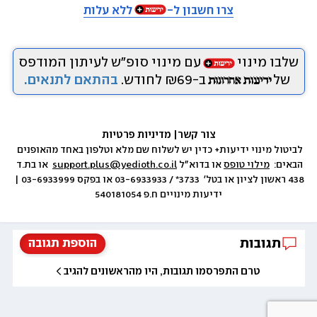
צרו חשבון ל-
ללא עלות
שלבו מינוי
עם מינוי סופ״ש לעיתון המודפס
של
ב-₪69 לחודש.
בהתאם לתנאים.
צור קשר
|
 מדיניות פרטיות
לביטול מינוי ידיעות+ כדין יש לשלוח שם מלא וטלפון באחד מהאופנים 
הבאים:  
מילוי טופס
 או בדוא״ל 
support.plus@yedioth.co.il
  או בת.ד 
438 ראשון לציון או בטל׳  3733* / 03-6933933 או בפקס 03-6933999 | 
ידיעות מינויים ח.פ 540181054
תגובות
הוספת תגובה
טרם התפרסמו תגובות, היו מהראשונים להגיב