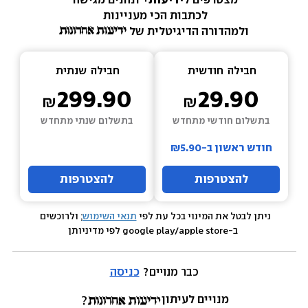
מצטרפים ל
ידיעות+ 
ונהנים מגישה 
לכתבות הכי מעניינות 
ולמהדורה הדיגיטלית של 
חבילה  
חודשית
חבילה  
שנתית
299.90
29.90
בתשלום חודשי מתחדש
בתשלום שנתי מתחדש
חודש ראשון ב-₪5.90
להצטרפות
להצטרפות
ניתן לבטל את המינוי בכל עת לפי 
תנאי השימוש
; ולרוכשים 
 ב-google play/apple store לפי מדיניותן
כבר מנויים? 
כניסה
מנויים לעיתון