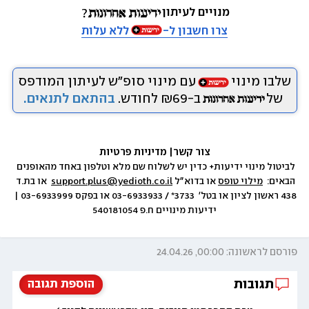
מנויים לעיתון
צרו חשבון ל-
ללא עלות
שלבו מינוי
עם מינוי סופ״ש לעיתון המודפס
של
ב-₪69 לחודש.
בהתאם לתנאים.
צור קשר
|
 מדיניות פרטיות
לביטול מינוי ידיעות+ כדין יש לשלוח שם מלא וטלפון באחד מהאופנים 
הבאים:  
מילוי טופס
 או בדוא״ל 
support.plus@yedioth.co.il
  או בת.ד 
438 ראשון לציון או בטל׳  3733* / 03-6933933 או בפקס 03-6933999 | 
ידיעות מינויים ח.פ 540181054
פורסם לראשונה: 00:00, 24.04.26
תגובות
הוספת תגובה