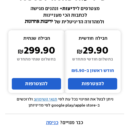
מצטרפים ל
ידיעות+ 
ונהנים מגישה 
לכתבות הכי מעניינות 
ולמהדורה הדיגיטלית של 
חבילה  
חודשית
חבילה  
שנתית
299.90
29.90
בתשלום חודשי מתחדש
בתשלום שנתי מתחדש
חודש ראשון ב-₪5.90
להצטרפות
להצטרפות
ניתן לבטל את המינוי בכל עת לפי 
תנאי השימוש
; ולרוכשים 
 ב-google play/apple store לפי מדיניותן
כבר מנויים? 
כניסה