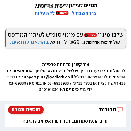
מנויים לעיתון
צרו חשבון ל-
ללא עלות
שלבו מינוי
עם מינוי סופ״ש לעיתון המודפס
של
ב-₪69 לחודש.
בהתאם לתנאים.
צור קשר
|
 מדיניות פרטיות
לביטול מינוי ידיעות+ כדין יש לשלוח שם מלא וטלפון באחד מהאופנים 
הבאים:  
מילוי טופס
 או בדוא״ל 
support.plus@yedioth.co.il
  או בת.ד 
438 ראשון לציון או בטל׳  3733* / 03-6933933 או בפקס 03-6933999 | 
ידיעות מינויים ח.פ 540181054
תגובות
הוספת תגובה
טרם התפרסמו תגובות, היו מהראשונים להגיב