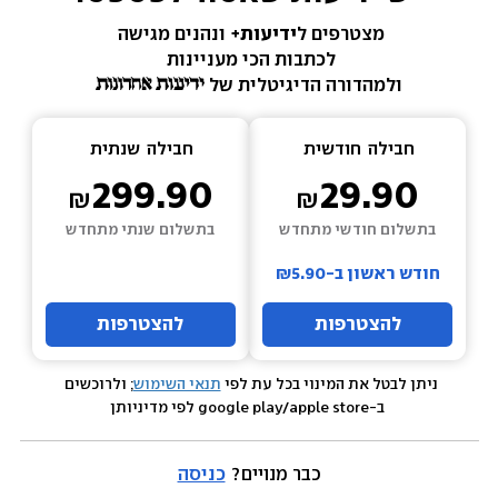
מצטרפים ל
ידיעות+ 
ונהנים מגישה 
לכתבות הכי מעניינות 
ולמהדורה הדיגיטלית של 
חבילה  
חודשית
חבילה  
שנתית
299.90
29.90
בתשלום חודשי מתחדש
בתשלום שנתי מתחדש
חודש ראשון ב-₪5.90
להצטרפות
להצטרפות
ניתן לבטל את המינוי בכל עת לפי 
תנאי השימוש
; ולרוכשים 
 ב-google play/apple store לפי מדיניותן
כבר מנויים? 
כניסה