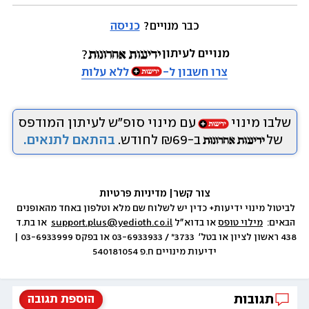
כבר מנויים? 
כניסה
מנויים לעיתון
צרו חשבון ל-
ללא עלות
שלבו מינוי
עם מינוי סופ״ש לעיתון המודפס
של
ב-₪69 לחודש.
בהתאם לתנאים.
צור קשר
|
 מדיניות פרטיות
לביטול מינוי ידיעות+ כדין יש לשלוח שם מלא וטלפון באחד מהאופנים 
הבאים:  
מילוי טופס
 או בדוא״ל 
support.plus@yedioth.co.il
  או בת.ד 
438 ראשון לציון או בטל׳  3733* / 03-6933933 או בפקס 03-6933999 | 
ידיעות מינויים ח.פ 540181054
תגובות
הוספת תגובה