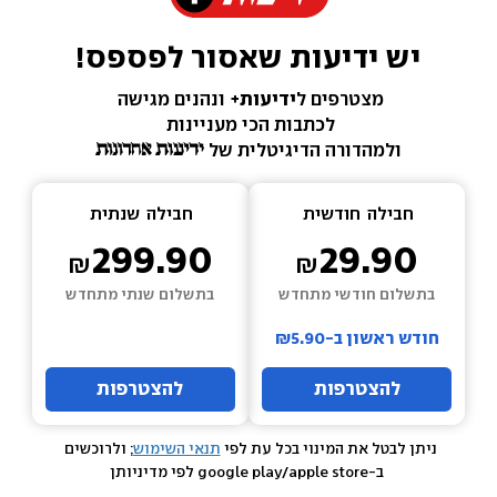
יש ידיעות שאסור לפספס!
מצטרפים ל
ידיעות+ 
ונהנים מגישה 
לכתבות הכי מעניינות 
ולמהדורה הדיגיטלית של 
חבילה  
חודשית
חבילה  
שנתית
299.90
29.90
בתשלום חודשי מתחדש
בתשלום שנתי מתחדש
חודש ראשון ב-₪5.90
להצטרפות
להצטרפות
ניתן לבטל את המינוי בכל עת לפי 
תנאי השימוש
; ולרוכשים 
 ב-google play/apple store לפי מדיניותן