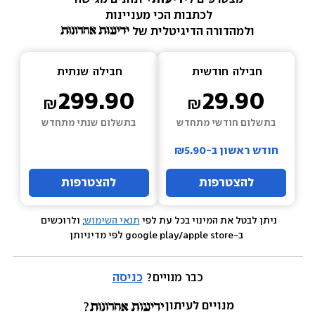
לכתבות הכי מעניינות 
ולמהדורה הדיגיטלית של 
חבילה  
חודשית
חבילה  
שנתית
299.90
29.90
בתשלום חודשי מתחדש
בתשלום שנתי מתחדש
חודש ראשון ב-₪5.90
להצטרפות
להצטרפות
ניתן לבטל את המינוי בכל עת לפי 
תנאי השימוש
; ולרוכשים 
 ב-google play/apple store לפי מדיניותן
כבר מנויים? 
כניסה
מנויים לעיתון