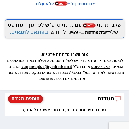
צרו חשבון ל-
ללא עלות
שלבו מינוי
עם מינוי סופ״ש לעיתון המודפס
של
ב-₪69 לחודש.
בהתאם לתנאים.
צור קשר
|
 מדיניות פרטיות
לביטול מינוי ידיעות+ כדין יש לשלוח שם מלא וטלפון באחד מהאופנים 
הבאים:  
מילוי טופס
 או בדוא״ל 
support.plus@yedioth.co.il
  או בת.ד 
438 ראשון לציון או בטל׳  3733* / 03-6933933 או בפקס 03-6933999 | 
ידיעות מינויים ח.פ 540181054
תגובות
הוספת תגובה
טרם התפרסמו תגובות, היו מהראשונים להגיב