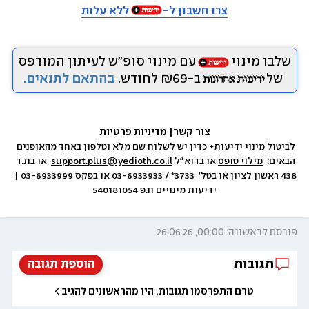
צרו חשבון ל-
ללא עלות
שלבו מינוי
עם מינוי סופ״ש לעיתון המודפס
של
ב-₪69 לחודש.
בהתאם לתנאים.
צור קשר
|
 מדיניות פרטיות
לביטול מינוי ידיעות+ כדין יש לשלוח שם מלא וטלפון באחד מהאופנים 
הבאים:  
מילוי טופס
 או בדוא״ל 
support.plus@yedioth.co.il
  או בת.ד 
438 ראשון לציון או בטל׳  3733* / 03-6933933 או בפקס 03-6933999 | 
ידיעות מינויים ח.פ 540181054
פורסם לראשונה: 00:00, 26.06.26
תגובות
הוספת תגובה
טרם התפרסמו תגובות, היו מהראשונים להגיב