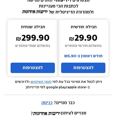
מצטרפים ל
ידיעות+ 
ונהנים מגישה 
לכתבות הכי מעניינות 
ולמהדורה הדיגיטלית של 
חבילה  
חודשית
חבילה  
שנתית
299.90
29.90
בתשלום חודשי מתחדש
בתשלום שנתי מתחדש
חודש ראשון ב-₪5.90
להצטרפות
להצטרפות
ניתן לבטל את המינוי בכל עת לפי 
תנאי השימוש
; ולרוכשים 
 ב-google play/apple store לפי מדיניותן
כבר מנויים? 
כניסה
מנויים לעיתון