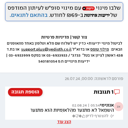
שלבו מינוי
עם מינוי סופ״ש לעיתון המודפס
של
ב-₪69 לחודש.
בהתאם לתנאים.
צור קשר
|
 מדיניות פרטיות
לביטול מינוי ידיעות+ כדין יש לשלוח שם מלא וטלפון באחד מהאופנים 
הבאים:  
מילוי טופס
 או בדוא״ל 
support.plus@yedioth.co.il
  או בת.ד 
438 ראשון לציון או בטל׳  3733* / 03-6933933 או בפקס 03-6933999 | 
ידיעות מינויים ח.פ 540181054
פורסם לראשונה: 00:00, 26.07.24
1
תגובות
הוספת תגובה
אנונימי
05:54 | 02.08.24
אנ
השמאל לא מתנער מהלאומיות הוא מתנער
מהלאומנות וזה הבדל גדול מאוד!!!
להצטרף לדיון
0
0
הצג עוד