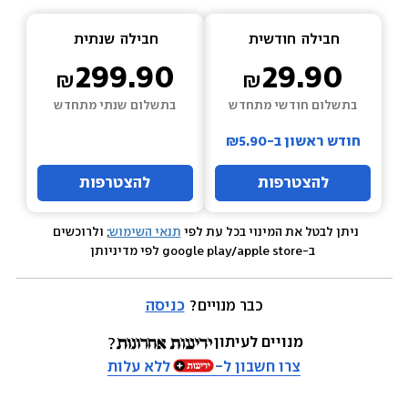
חבילה  
חודשית
חבילה  
שנתית
299.90
29.90
בתשלום חודשי מתחדש
בתשלום שנתי מתחדש
חודש ראשון ב-₪5.90
להצטרפות
להצטרפות
ניתן לבטל את המינוי בכל עת לפי 
תנאי השימוש
; ולרוכשים 
 ב-google play/apple store לפי מדיניותן
כבר מנויים? 
כניסה
מנויים לעיתון
צרו חשבון ל-
ללא עלות