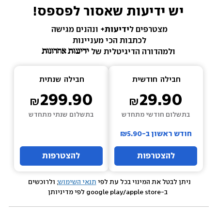
יש ידיעות שאסור לפספס!
מצטרפים ל
ידיעות+ 
ונהנים מגישה 
לכתבות הכי מעניינות 
ולמהדורה הדיגיטלית של 
חבילה  
חודשית
חבילה  
שנתית
299.90
29.90
בתשלום חודשי מתחדש
בתשלום שנתי מתחדש
חודש ראשון ב-₪5.90
להצטרפות
להצטרפות
ניתן לבטל את המינוי בכל עת לפי 
תנאי השימוש
; ולרוכשים 
 ב-google play/apple store לפי מדיניותן