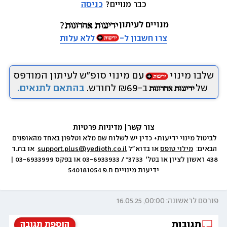
כבר מנויים? 
כניסה
מנויים לעיתון
צרו חשבון ל-
ללא עלות
שלבו מינוי
עם מינוי סופ״ש לעיתון המודפס
של
ב-₪69 לחודש.
בהתאם לתנאים.
צור קשר
|
 מדיניות פרטיות
לביטול מינוי ידיעות+ כדין יש לשלוח שם מלא וטלפון באחד מהאופנים 
הבאים:  
מילוי טופס
 או בדוא״ל 
support.plus@yedioth.co.il
  או בת.ד 
438 ראשון לציון או בטל׳  3733* / 03-6933933 או בפקס 03-6933999 | 
ידיעות מינויים ח.פ 540181054
פורסם לראשונה: 00:00, 16.05.25
תגובות
הוספת תגובה